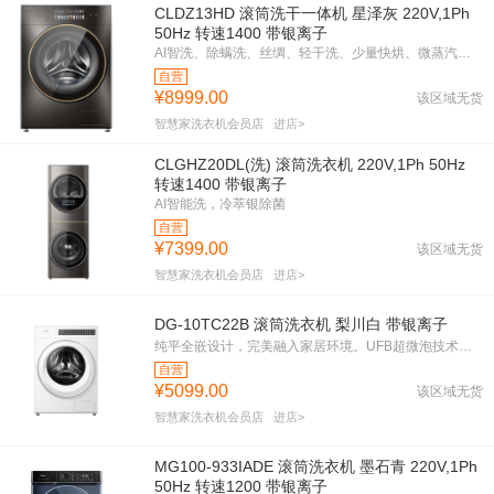
CLDZ13HD 滚筒洗干一体机 星泽灰 220V,1Ph
50Hz 转速1400 带银离子
AI智洗、除螨洗、丝绸、轻干洗、少量快烘、微蒸汽消毒洗、婴儿服、浴巾洗、新衣洗、春秋洗、夏日洗、冬季洗
自营
¥8999.00
该区域无货
智慧家洗衣机会员店
进店>
CLGHZ20DL(洗) 滚筒洗衣机 220V,1Ph 50Hz
转速1400 带银离子
AI智能洗，冷萃银除菌
自营
¥7399.00
该区域无货
智慧家洗衣机会员店
进店>
DG-10TC22B 滚筒洗衣机 梨川白 带银离子
纯平全嵌设计，完美融入家居环境。UFB超微泡技术，深入纤维，彻底清洁。澎湃巨浪洗，强劲水流，轻松去除顽固污渍。负离子清新祛味，衣物持久清新。一级能效，节能环保，省电省心。变频技术，静音运行，享受宁静生活。梨川白外观，高雅大气，提升家居品味。东芝品质，值得信赖。
自营
¥5099.00
该区域无货
智慧家洗衣机会员店
进店>
MG100-933IADE 滚筒洗衣机 墨石青 220V,1Ph
50Hz 转速1200 带银离子