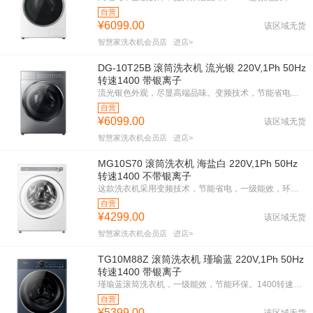
自营
¥6099.00
该区域无货
智慧家洗衣机会员店
进店>
DG-10T25B 滚筒洗衣机 流光银 220V,1Ph 50Hz
转速1400 带银离子
流光银色外观，尽显高端品味。变频技术，节能省电，一级能效，环保更安心。UFB超微泡深入纤维，彻底清洁每一寸衣物。澎湃巨浪洗，强劲去污，轻松应对各种顽固污渍。纳米粒子技术，保持衣物鲜亮如新。智能控制，操作简便，带来极致洗衣体验。
自营
¥6099.00
该区域无货
智慧家洗衣机会员店
进店>
MG10S70 滚筒洗衣机 海盐白 220V,1Ph 50Hz
转速1400 不带银离子
这款洗衣机采用变频技术，节能省电，一级能效，环保高效。1400转速强劲洗涤，快速去污，洁净如新。海盐白外观，简约时尚，适合各种家居风格。紧凑机身设计，节省空间，适合小户型。1800W额定功率，强劲动力，洗衣更彻底。
自营
¥4299.00
该区域无货
智慧家洗衣机会员店
进店>
TG10M88Z 滚筒洗衣机 瑾瑜蓝 220V,1Ph 50Hz
转速1400 带银离子
瑾瑜蓝滚筒洗衣机，一级能效，节能环保。1400转速，强劲洗涤，银离子除菌，健康洁净。变频技术，静音省电。紧凑机身，适合各种家居空间。智能控制，轻松操作，带来高效洗衣体验。
自营
¥5399.00
该区域无货