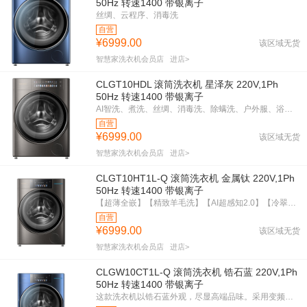
50Hz 转速1400 带银离子
丝绸、云程序、消毒洗
自营
¥6999.00
该区域无货
智慧家洗衣机会员店
进店>
CLGT10HDL 滚筒洗衣机 星泽灰 220V,1Ph
50Hz 转速1400 带银离子
AI智洗、煮洗、丝绸、消毒洗、除螨洗、户外服、浴巾洗、新衣洗、春秋洗、夏日洗、冬季洗
自营
¥6999.00
该区域无货
智慧家洗衣机会员店
进店>
CLGT10HT1L-Q 滚筒洗衣机 金属钛 220V,1Ph
50Hz 转速1400 带银离子
【超薄全嵌】【精致羊毛洗】【AI超感知2.0】【冷翠银除菌】
自营
¥6999.00
该区域无货
智慧家洗衣机会员店
进店>
CLGW10CT1L-Q 滚筒洗衣机 锆石蓝 220V,1Ph
50Hz 转速1400 带银离子
这款洗衣机以锆石蓝外观，尽显高端品味。采用变频技术，1600W强劲动力，洗涤更彻底。1400转速配合银离子，深层杀菌，守护健康。一级能效，节能环保。紧凑机身，适合多种家居环境。智能控制，操作简便，带来全新洗衣体验。