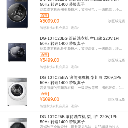
50Hz 转速1400 带银离子
这款洗衣机采用变频技术，节能省电，一级能效，环保高效。1400转速强劲洗涤，带银离子除菌，洁净更彻底。空山黛外观优雅，尺寸适中，适合各种家居环境。智能控制，操作简便，让洗衣更轻松。
自营
¥5099.00
该区域无货
智慧家洗衣机会员店
进店>
DG-10TC23BG 滚筒洗衣机 空山黛 220V,1Ph
50Hz 转速1400 带银离子
这款洗衣机配备变频技术，节能高效，一级能效，环保省电。1400转速，快速甩干，衣物更洁净。银离子除菌，健康无忧。空山黛外观，优雅大气，提升家居格调。紧凑设计，适合各种空间。东芝品质，值得信赖。
自营
¥5499.00
该区域无货
智慧家洗衣机会员店
进店>
DG-10TC25BW 滚筒洗衣机 梨川白 220V,1Ph
50Hz 转速1400 带银离子
高效节能的变频洗衣机，一级能效等级，省电环保。1400转速强力甩干，衣物快速干爽。银离子除菌技术，深层清洁，守护家人健康。梨川白简约外观，时尚百搭。紧凑机身设计，节省空间，适合各种家居环境。
自营
¥6099.00
该区域无货
智慧家洗衣机会员店
进店>
DG-10TC25B 滚筒洗衣机 梨川白 220V,1Ph
50Hz 转速1400 带银离子
高端纯平全嵌设计，提升家居品味。UFB超微泡技术，深层洁净，呵护衣物。澎湃巨浪洗，强劲水流，轻松去污。纳米粒子鲜衣，持久亮丽如新。一级能效，节能环保，省电省心。变频技术，静音高效，洗衣更舒适。梨川白外观，简约时尚，百搭家居。选择它，享受高品质洗衣体验。