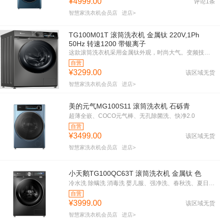
¥4999.00
评论1条
智慧家洗衣机会员店
进店>
TG100M01T 滚筒洗衣机 金属钛 220V,1Ph
50Hz 转速1200 带银离子
这款滚筒洗衣机采用金属钛外观，时尚大气。变频技术搭配1200转速，洗涤更高效。银离子除菌功能，呵护家人健康。一级能效，节能环保。紧凑机身设计，适合各种家居环境。1800W强劲动力，轻松应对各种衣物。选择它，让洗衣更轻松。
自营
¥3299.00
该区域无货
智慧家洗衣机会员店
进店>
美的元气MG100S11 滚筒洗衣机 石砾青
超薄全嵌、COCO元气棒、无孔除菌洗、快净2.0
自营
¥3499.00
该区域无货
智慧家洗衣机会员店
进店>
小天鹅TG100QC63T 滚筒洗衣机 金属钛 色
冷水洗 除螨洗 消毒洗 婴儿服、强净洗、春秋洗、夏日洗、冬季洗、牛仔、深度筒自洁、休闲服
自营
¥3999.00
该区域无货
智慧家洗衣机会员店
进店>