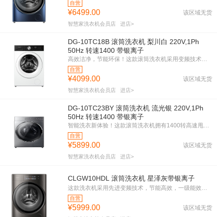
自营
¥6499.00
该区域无货
智慧家洗衣机会员店
进店>
DG-10TC18B 滚筒洗衣机 梨川白 220V,1Ph
50Hz 转速1400 带银离子
高效洁净，节能环保！这款滚筒洗衣机采用变频技术，运行平稳，噪音低。1400转速强力去污，银离子除菌，呵护健康。一级能效，省电省水，梨川白外观时尚大气，完美融入现代家居。智能操作，轻松洗涤，给您带来全新洗衣体验。
自营
¥4099.00
该区域无货
智慧家洗衣机会员店
进店>
DG-10TC23BY 滚筒洗衣机 流光银 220V,1Ph
50Hz 转速1400 带银离子
智能洗衣新体验！这款滚筒洗衣机拥有1400转高速甩干，快速干衣。变频技术，节能省电，运行安静。银离子除菌，深层洁净，呵护健康。流光银外观，时尚百搭。一级能效，环保节能。智能控制，操作简便，让洗衣更高效，生活更美好。
自营
¥5899.00
该区域无货
智慧家洗衣机会员店
进店>
CLGW10HDL 滚筒洗衣机 星泽灰带银离子
这款洗衣机采用先进变频技术，节能高效，一级能效等级，环保省电。银离子除菌功能，深层清洁，保护家人健康。1200转高速甩干，衣物快速干爽。星泽灰外观，时尚大气，提升家居品味。紧凑机身设计，适合各种家居环境。
自营
¥5999.00
该区域无货