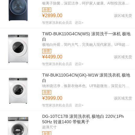
银离子除菌，深层洁净，呵护家人健康。AI智投洗涤，精准控制，减少洗涤剂残留，衣物更柔软。Shine靓彩屏，操作便捷，智能洗衣新体验。墨石青外观，时尚大气，提升家居品味。一级能效，节能环保，省电省心。
自营
¥2899.00
该区域无货
智慧家洗衣机会员店
进店>
TWD-BUK110G4CN(WS) 滚筒洗干一体机 极地
白
极地白外观，简约大气，完美融入现代家居。UFB超微泡技术，深入纤维，彻底清洁每一寸衣物。澎湃巨浪洗，强劲水流，轻松去除顽固污渍。祛味空气洗，快速除味，保持衣物清新。变频节能，一级能效，环保省电。高效洗干一体，省时省力，尽享便捷生活。
自营
¥4499.00
该区域无货
智慧家洗衣机会员店
进店>
TW-BUK110G4CN(GK)-W1W 滚筒洗衣机 极地
白
纳米级洁净，焕新衣物本色。UFB超微泡，深层去污，洁净无残留；澎湃巨浪洗，强劲水流，轻松洗净顽渍；蒸汽消毒洗，高温杀菌，守护健康。一级能效，节能省电，极地白外观，优雅大气。
自营
¥3999.00
该区域无货
智慧家洗衣机会员店
进店>
DG-10TC17B 滚筒洗衣机 极地白 220V,1Ph
50Hz 转速1400 带银离子
超薄尺寸
自营