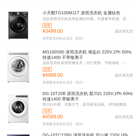
小天鹅TG100M11T 滚筒洗衣机 金属钛色
这款滚筒洗衣机采用金属钛外观，尽显奢华质感。变频技术与1200转速，洗涤更高效。银离子除菌功能，全面呵护家人健康。一级能效，节能环保。紧凑机身设计，适合各种家居环境。1800W强劲动力，轻松应对各种洗涤需求。让洗衣变得更轻松愉快。
自营
¥3499.00
该区域无货
智慧家洗衣机会员店
进店>
MG100S90 滚筒洗衣机 海盐白 220V,1Ph 50Hz
转速1400 不带银离子
这款洗衣机采用变频技术，运行安静，节能省电，一级能效等级。1400转高速甩干，衣物洁净如新。海盐白外观，简约时尚，适合各种家居风格。大容量设计，满足全家洗衣需求。智能控制，操作便捷，让洗衣变得轻松愉快。
自营
¥4999.00
该区域无货
智慧家洗衣机会员店
进店>
DG-10T20B 滚筒洗衣机 梨川白 220V,1Ph 50Hz
转速1400 带银离子
梨川白外观，优雅大气，提升家居品味。UFB超微泡技术，深层洁净，呵护每一寸衣物。御净洗银离子，抗菌除臭，健康无忧。AI智投少残留，智能洗涤更省心。一级能效，节能环保，省电省水。纯平全嵌设计，完美融入家居环境。东芝品质，值得信赖。
自营
¥4599.00
该区域无货
智慧家洗衣机会员店
进店>
DG-10TC22BG 滚筒洗衣机 空山黛 220V,1Ph