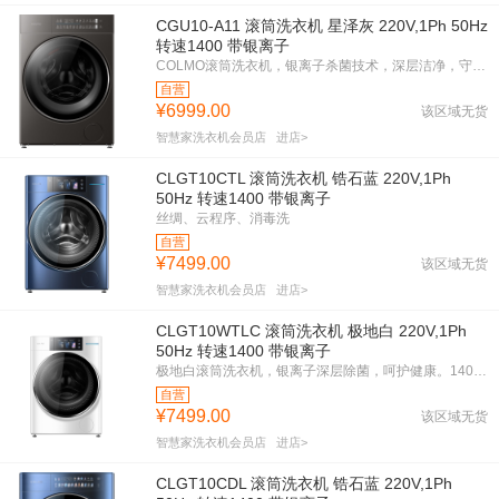
CGU10-A11 滚筒洗衣机 星泽灰 220V,1Ph 50Hz
转速1400 带银离子
COLMO滚筒洗衣机，银离子杀菌技术，深层洁净，守护健康。变频电机，节能高效，一级能效，环保省电。星泽灰外观，时尚大气，提升家居品味。1400转速，快速洗净，省时省力。COLMO，带来高品质洗衣体验。
自营
¥6999.00
该区域无货
智慧家洗衣机会员店
进店>
CLGT10CTL 滚筒洗衣机 锆石蓝 220V,1Ph
50Hz 转速1400 带银离子
丝绸、云程序、消毒洗
自营
¥7499.00
该区域无货
智慧家洗衣机会员店
进店>
CLGT10WTLC 滚筒洗衣机 极地白 220V,1Ph
50Hz 转速1400 带银离子
极地白滚筒洗衣机，银离子深层除菌，呵护健康。1400转速，强劲洗涤，快速洁净。变频电机，静音运行，节能环保，一级能效。紧凑机身，节省空间，适合多种家居环境。COLMO品质，值得信赖。
自营
¥7499.00
该区域无货
智慧家洗衣机会员店
进店>
CLGT10CDL 滚筒洗衣机 锆石蓝 220V,1Ph