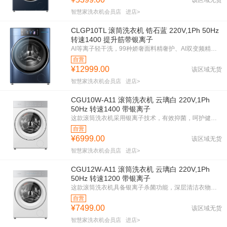
智慧家洗衣机会员店
进店>
CLGP10TL 滚筒洗衣机 锆石蓝 220V,1Ph 50Hz
转速1400 提升筋带银离子
AI等离子轻干洗，99种娇奢面料精奢护、AI双变频精控匀烘系统
纤薄自由嵌
自营
¥12999.00
该区域无货
智慧家洗衣机会员店
进店>
CGU10W-A11 滚筒洗衣机 云璃白 220V,1Ph
50Hz 转速1400 带银离子
这款滚筒洗衣机采用银离子技术，有效抑菌，呵护健康。变频电机，节能省电，一级能效，环保高效。1400转高速甩干，衣物洁净如新。云璃白外观，简约时尚，提升家居品味。紧凑机身设计，适合各种空间。智能操作，轻松洗涤，省时省力。
自营
¥6999.00
该区域无货
智慧家洗衣机会员店
进店>
CGU12W-A11 滚筒洗衣机 云璃白 220V,1Ph
50Hz 转速1200 带银离子
这款滚筒洗衣机具备银离子杀菌功能，深层清洁衣物，守护健康。变频技术带来静音洗涤体验，节能高效。1200转速强力甩干，快速干衣。云璃白设计，优雅大气，完美融入现代家居。
自营
¥7499.00
该区域无货
智慧家洗衣机会员店
进店>