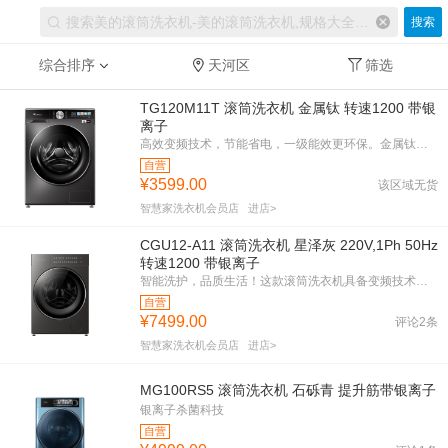
搜索
综合排序
天河区
筛选
TG120M11T 滚筒洗衣机 金属钛 转速1200 带银
离子
高效变频技术，节能省电，一级能效更环保。金属钛色外观，时尚大气。1200转速，快速洗净衣物。纳米银离子除菌，守护家人健康。12KG大容量，轻松应对全家洗衣需求。净屑除毛洗，宠物家庭的理想选择。水魔方护色护形，衣物持久如新。
自营
¥3599.00
该区域无货
智慧家洗衣机会员店
进店>
CGU12-A11 滚筒洗衣机 星泽灰 220V,1Ph 50Hz
转速1200 带银离子
智能洗护，品质生活！这款滚筒洗衣机具备变频技术，1200转速高效洗涤，银离子除菌，守护家人健康。星泽灰外观，简约时尚，一级能效，节能省电。紧凑设计，适合各种家居空间，让洗衣变得更简单。
自营
¥7499.00
评论2条
智慧家洗衣机会员店
进店>
MG100RS5 滚筒洗衣机 石砾青 提升筋带银离子
银离子杀菌科技
自营