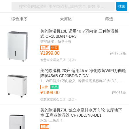
搜索
综合排序
天河区
筛选
美的除湿机18L 适用40㎡万向轮 三种除湿模
式 CF18BD/N7-DF3
智能除湿，畅享干爽
自营
热卖
¥1999.00
评论269条
智慧家空调会员店
进店>
美的除湿机 20升 适用45㎡ 净化除菌WIFI万向轮
降噪45dB CF20BD/N7-DA1
1、WiFi智控+万向轮;2、噪音值高风标称49.5dB;3、水箱容量3.2L不变;4、正负离子除菌;5、名义除湿量0.4kg/h
自营
新品
¥1399.00
评论33条
智慧家空调会员店
进店>
美的除湿机70L 独立水泵排水万向轮 仓库地下
室 工商业除湿器 CF70BD/N8-DL1
水泵+正负离子
自营