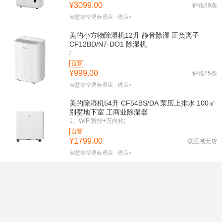
¥3099.00
评论39条
智慧家空调会员店
进店>
美的小方物除湿机12升 静音除湿 正负离子
CF12BD/N7-DO1 除湿机
/
自营
¥999.00
评论25条
智慧家空调会员店
进店>
美的除湿机54升 CF54BS/DA 泵压上排水 100㎡
别墅地下室 工商业除湿器
1、WiFi智控+万向轮;
2、噪音值高风标称47dB;
自营
3、水箱容量6L;
¥1799.00
该区域无货
4、正负离子
智慧家空调会员店
进店>